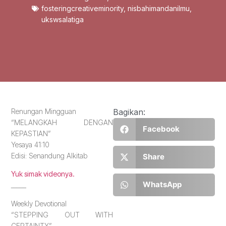
fosteringcreativeminority
,
nisbahimandanilmu
,
ukswsalatiga
Renungan Mingguan
Bagikan:
“MELANGKAH DENGAN
Facebook
KEPASTIAN”
Yesaya 41:10
Edisi: Senandung Alkitab
Share
Yuk simak videonya.
WhatsApp
_____
Weekly Devotional
“STEPPING OUT WITH
CERTAINTY”