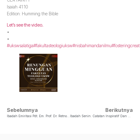
Isaiah 41:10
Edition: Humming the Bible
Let’s see the video.
•
•
#ukswsalatiga
#fakultasteologiuksw
#nisbahimandanilmu
#fosteringcreat
Sebelumnya
Berikutnya
Ibadah Emiritasi Pdt. Em. Prof. Dr. Retnowati, S.Th., M.Si.
Ibadah Senin: Catatan Inspiratif Dan Harapan Di Balik Komitmen Kerja Dan Lagu Satu Hati