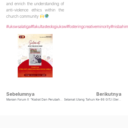
and enrich the understanding of
anti-violence ethics within the
church community
#ukswsalatiga
#fakultasteologiuksw
#fosteringcreativeminority
#nisbahi
Sebelumnya
Berikutnya
Maroon Forum II: “Kodrat Dan Perubahan: Transformasi Pedesaan, Peran Gender, Dan Strategi Penghidupan Perempuan Jawa”
Selamat Ulang Tahun Ke-86 GITJ (Gereja Injili Di Tanah Jawa)