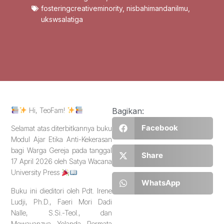
fosteringcreativeminority
,
nisbahimandanilmu
,
ukswsalatiga
Hi, TeoFam!
Bagikan:
Facebook
Selamat atas diterbitkannya buku
Modul Ajar Etika Anti-Kekerasan
bagi Warga Gereja pada tanggal
Share
17 April 2026 oleh Satya Wacana
University Press
WhatsApp
Buku ini dieditori oleh Pdt. Irene
Ludji, Ph.D., Faeri Mori Dadi
Nalle, S.Si.-Teol., dan
Mewayanzya Yolanda Permata