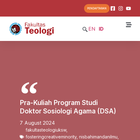
PENDAFTARAN
EN
ID
Pra-Kuliah Program Studi
Doktor Sosiologi Agama (DSA)
7 August 2024
fakultasteologiuksw
,
fosteringcreativeminority
,
nisbahimandanilmu
,