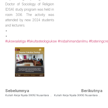
Doctor of Sociology of Religion
(DSA) study program was held in
room 306. The activity was
attended by new 2024 students
and lecturers.
•
•
#ukswsalatiga
#fakultasteologiuksw
#nisbahimandanilmu
#fosteringcre
Sebelumnya
Berikutnya
Kuliah Kerja Nyata (KKN) Nusantara Moderasi Beragama Di Desa Dahian Tunggal
Kuliah Kerja Nyata (KKN) Nusantara Moderasi Beragama Di Desa Manduing Taheta