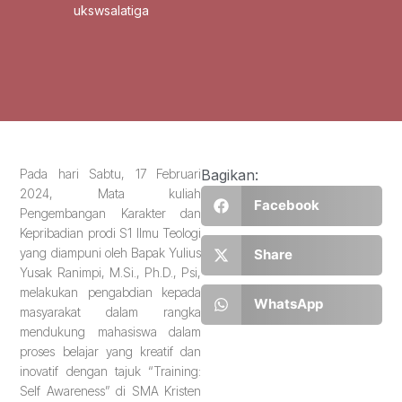
ukswsalatiga
Pada hari Sabtu, 17 Februari
Bagikan:
2024, Mata kuliah
Facebook
Pengembangan Karakter dan
Kepribadian prodi S1 Ilmu Teologi
yang diampuni oleh Bapak Yulius
Share
Yusak Ranimpi, M.Si., Ph.D., Psi,
melakukan pengabdian kepada
WhatsApp
masyarakat dalam rangka
mendukung mahasiswa dalam
proses belajar yang kreatif dan
inovatif dengan tajuk “Training:
Self Awareness” di SMA Kristen