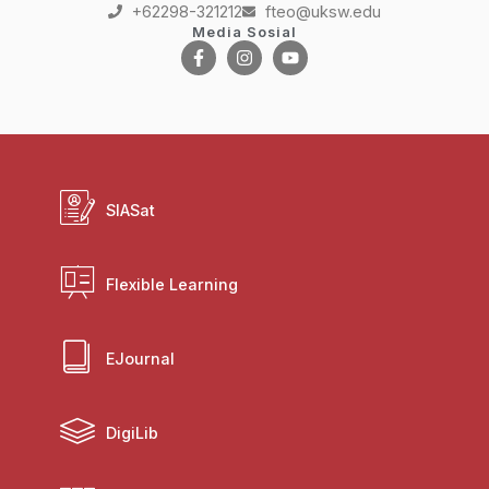
+62298-321212
fteo@uksw.edu
Media Sosial
SIASat
Flexible Learning
EJournal
DigiLib