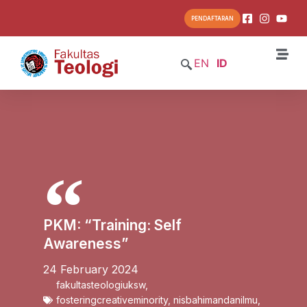
PENDAFTARAN
EN
ID
PKM: “Training: Self
Awareness”
24 February 2024
fakultasteologiuksw
,
fosteringcreativeminority
,
nisbahimandanilmu
,