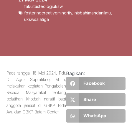
fakultasteologiuksw
,
fosteringcreativeminority
,
nisbahimandanilmu
,
ukswsalatiga
Pada tanggal 18 Mei 2024, Pdt.
Bagikan:
Dr. Agus Supratikno, M.Th,
Facebook
melakukan kegiatan Pengabdian
Kepada Masyarakat tentang
pelatihan khotbah naratif bagi
Share
anggota jemaat di GBKP Bida
Ayu dan GBKP Batam Center.
WhatsApp
______