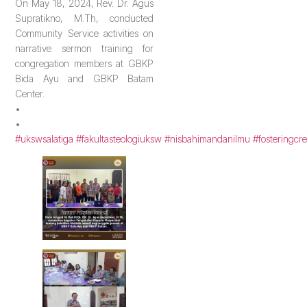
On May 18, 2024, Rev. Dr. Agus
Supratikno, M.Th, conducted
Community Service activities on
narrative sermon training for
congregation members at GBKP
Bida Ayu and GBKP Batam
Center.
•
•
#ukswsalatiga
#fakultasteologiuksw
#nisbahimandanilmu
#fosteringcre