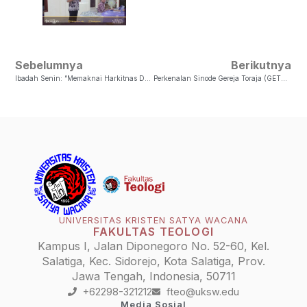
Sebelumnya
Berikutnya
Ibadah Senin: “Memaknai Harkitnas Dalam Konteks Kekinian: Tantangan Dan Solusi”
Perkenalan Sinode Gereja Toraja (GETOR)
UNIVERSITAS KRISTEN SATYA WACANA
FAKULTAS TEOLOGI
Kampus I, Jalan Diponegoro No. 52-60, Kel.
Salatiga, Kec. Sidorejo, Kota Salatiga, Prov.
Jawa Tengah, Indonesia, 50711
+62298-321212
fteo@uksw.edu
Media Sosial