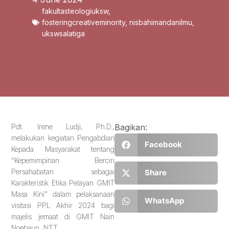
fakultasteologiuksw
,
fosteringcreativeminority
,
nisbahimandanilmu
,
ukswsalatiga
Pdt. Irene Ludji, Ph.D.,
Bagikan:
melakukan kegiatan Pengabdian
Facebook
Kepada Masyarakat tentang
“Kepemimpinan Berciri
Persahabatan sebagai
Share
Karakteristik Etika Pelayan GMIT
Masa Kini” dalam pelaksanaan
WhatsApp
visitasi PPL Akhir 2024 bagi
majelis jemaat di GMIT Nain
Noebaun, NTT.