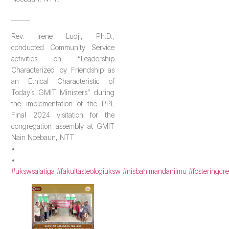
______
Rev. Irene Ludji, Ph.D.,
conducted Community Service
activities on “Leadership
Characterized by Friendship as
an Ethical Characteristic of
Today’s GMIT Ministers” during
the implementation of the PPL
Final 2024 visitation for the
congregation assembly at GMIT
Nain Noebaun, NTT.
•
•
#ukswsalatiga
#fakultasteologiuksw
#nisbahimandanilmu
#fosteringcre