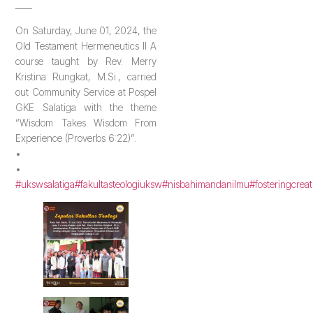
____
On Saturday, June 01, 2024, the
Old Testament Hermeneutics II A
course taught by Rev. Merry
Kristina Rungkat, M.Si., carried
out Community Service at Pospel
GKE Salatiga with the theme
“Wisdom Takes Wisdom From
Experience (Proverbs 6:22)”.
•
•
#ukswsalatiga
#fakultasteologiuksw
#nisbahimandanilmu
#fosteringcreat