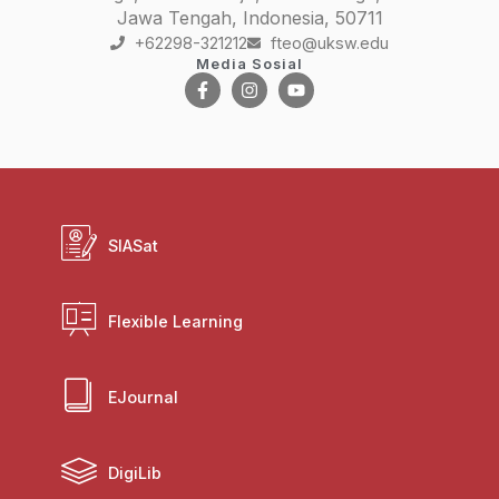
Jawa Tengah, Indonesia, 50711
+62298-321212
fteo@uksw.edu
Media Sosial
SIASat
Flexible Learning
EJournal
DigiLib