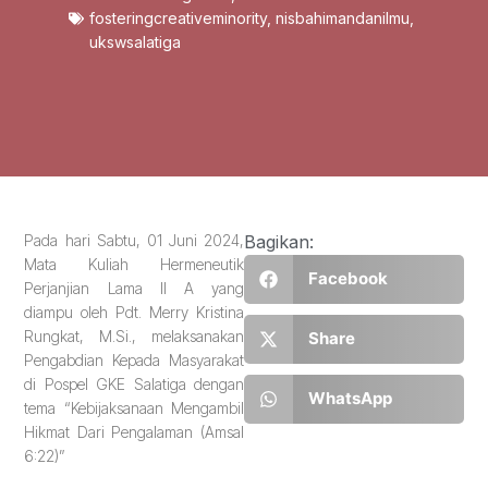
fosteringcreativeminority
,
nisbahimandanilmu
,
ukswsalatiga
Pada hari Sabtu, 01 Juni 2024,
Bagikan:
Mata Kuliah Hermeneutik
Facebook
Perjanjian Lama II A yang
diampu oleh Pdt. Merry Kristina
Rungkat, M.Si., melaksanakan
Share
Pengabdian Kepada Masyarakat
di Pospel GKE Salatiga dengan
WhatsApp
tema “Kebijaksanaan Mengambil
Hikmat Dari Pengalaman (Amsal
6:22)”