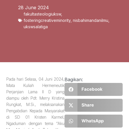
28 June 2024
fakultasteologiuksw
,
fosteringcreativeminority
,
nisbahimandanilmu
,
ukswsalatiga
Pada hari Selasa, 04 Juni 2024,
Bagikan:
Mata Kuliah Hermeneutik
Facebook
Perjanjian Lama II D yang
diampu oleh Pdt. Merry Kristina
Rungkat, M.Si., melaksanakan
Share
Pengabdian Kepada Masyarakat
di SD 01 Kristen Karmel,
WhatsApp
Ngaduman dengan tema “Aku