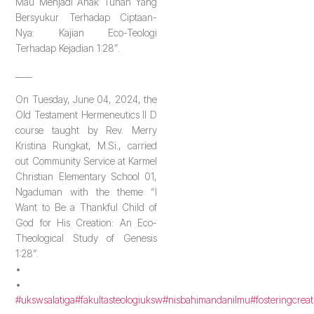
Mau Menjadi Anak Tuhan Yang
Bersyukur Terhadap Ciptaan-
Nya: Kajian Eco-Teologi
Terhadap Kejadian 1:28”.
____
On Tuesday, June 04, 2024, the
Old Testament Hermeneutics II D
course taught by Rev. Merry
Kristina Rungkat, M.Si., carried
out Community Service at Karmel
Christian Elementary School 01,
Ngaduman with the theme “I
Want to Be a Thankful Child of
God for His Creation: An Eco-
Theological Study of Genesis
1:28”.
•
•
#ukswsalatiga
#fakultasteologiuksw
#nisbahimandanilmu
#fosteringcreat