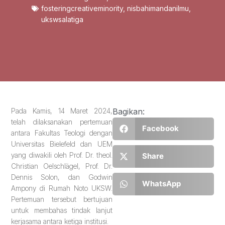
fosteringcreativeminority
,
nisbahimandanilmu
,
ukswsalatiga
Pada Kamis, 14 Maret 2024,
Bagikan:
telah dilaksanakan pertemuan
Facebook
antara Fakultas Teologi dengan
Universitas Bielefeld dan UEM
yang diwakili oleh Prof. Dr. theol.
Share
Christian Oelschlägel, Prof. Dr.
Dennis Solon, dan Godwin
WhatsApp
Ampony di Rumah Noto UKSW.
Pertemuan tersebut bertujuan
untuk membahas tindak lanjut
kerjasama antara ketiga institusi.