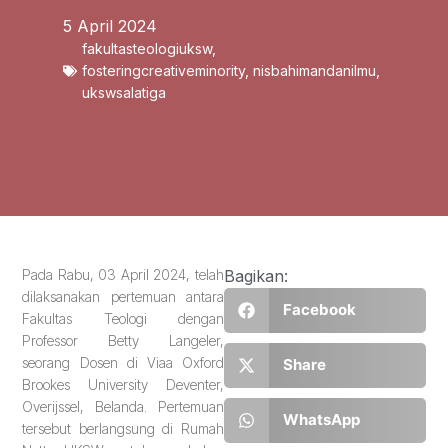
5 April 2024
fakultasteologiuksw
,
fosteringcreativeminority
,
nisbahimandanilmu
,
ukswsalatiga
Pada Rabu, 03 April 2024, telah
Bagikan:
dilaksanakan pertemuan antara
Facebook
Fakultas Teologi dengan
Professor Betty Langeler,
seorang Dosen di Viaa Oxford
Share
Brookes University Deventer,
Overijssel, Belanda. Pertemuan
WhatsApp
tersebut berlangsung di Rumah