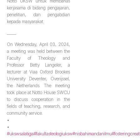
Notto UKSW untuk membahas
kerjasama di bidang pengajaran,
penelitian, dan pengabdian
kepada masyarakat.
_____
On Wednesday, April 03, 2024,
a meeting was held between the
Faculty of Theology and
Professor Betty Langeler, a
lecturer at Viaa Oxford Brookes
University Deventer, Overijssel,
the Netherlands. The meeting
took place at Notto House SWCU
to discuss cooperation in the
fields of teaching, research, and
community service.
•
•
#ukswsalatiga
#fakultasteologiuksw
#nisbahimandanilmu
#fosteringcreat