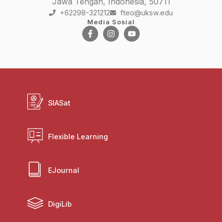
Jawa Tengah, Indonesia, 50711
+62298-321212
fteo@uksw.edu
Media Sosial
SIASat
Flexible Learning
EJournal
DigiLib