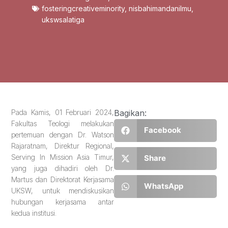
fosteringcreativeminority
,
nisbahimandanilmu
,
ukswsalatiga
Pada Kamis, 01 Februari 2024,
Bagikan:
Fakultas Teologi melakukan
Facebook
pertemuan dengan Dr. Watson
Rajaratnam, Direktur Regional,
Serving In Mission Asia Timur,
Share
yang juga dihadiri oleh Dr.
Martus dan Direktorat Kerjasama
WhatsApp
UKSW, untuk mendiskusikan
hubungan kerjasama antar
kedua institusi.