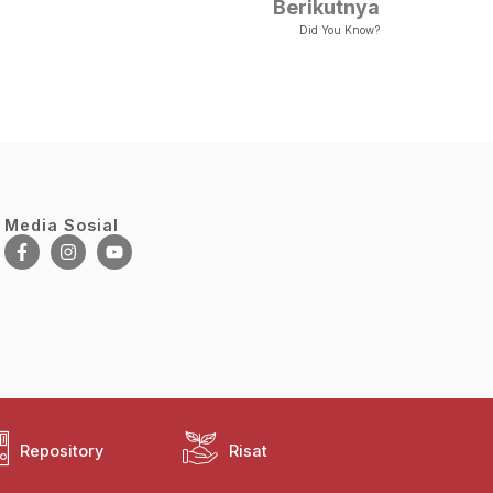
Berikutnya
Did You Know?
Media Sosial
Repository
Risat