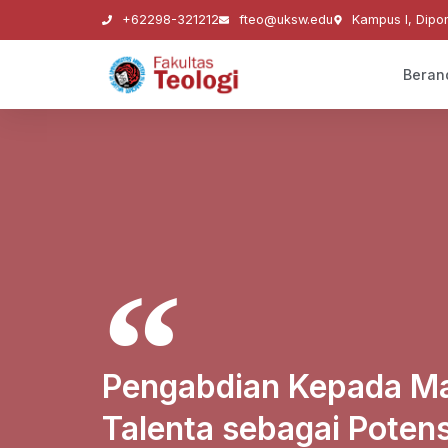
+62298-321212
fteo@uksw.edu
Kampus I, Dipo
Beran
Pengabdian Kepada M
Talenta sebagai Poten