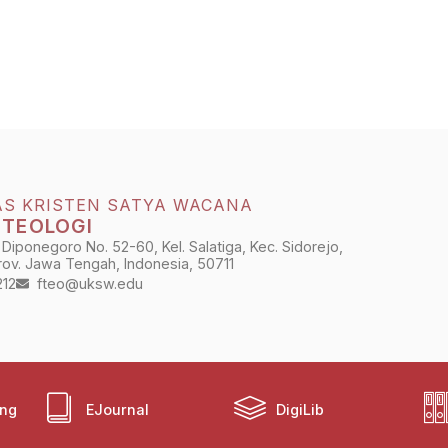
AS KRISTEN SATYA WACANA
 TEOLOGI
 Diponegoro No. 52-60, Kel. Salatiga, Kec. Sidorejo,
Prov. Jawa Tengah, Indonesia, 50711
212
fteo@uksw.edu
ing
EJournal
DigiLib