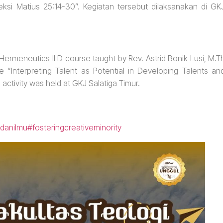
si Matius 25:14-30”. Kegiatan tersebut dilaksanakan di GK
rmeneutics II D course taught by Rev. Astrid Bonik Lusi, M.T
“Interpreting Talent as Potential in Developing Talents an
activity was held at GKJ Salatiga Timur.
danilmu
#fosteringcreativeminority