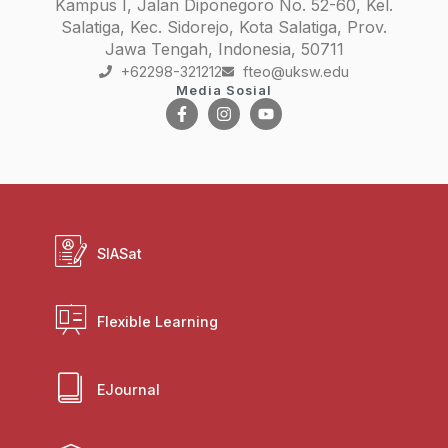
Kampus I, Jalan Diponegoro No. 52-60, Kel.
Salatiga, Kec. Sidorejo, Kota Salatiga, Prov.
Jawa Tengah, Indonesia, 50711
+62298-321212
fteo@uksw.edu
Media Sosial
SIASat
Flexible Learning
EJournal