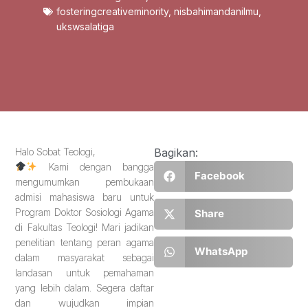
fosteringcreativeminority
,
nisbahimandanilmu
,
ukswsalatiga
Halo Sobat Teologi,
Bagikan:
Kami dengan bangga
Facebook
mengumumkan pembukaan
admisi mahasiswa baru untuk
Program Doktor Sosiologi Agama
Share
di Fakultas Teologi! Mari jadikan
penelitian tentang peran agama
WhatsApp
dalam masyarakat sebagai
landasan untuk pemahaman
yang lebih dalam. Segera daftar
dan wujudkan impian