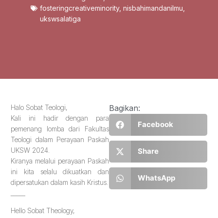
fosteringcreativeminority
,
nisbahimandanilmu
,
ukswsalatiga
Halo Sobat Teologi,
Bagikan:
Kali ini hadir dengan para
Facebook
pemenang lomba dari Fakultas
Teologi dalam Perayaan Paskah
UKSW 2024.
Share
Kiranya melalui perayaan Paskah
ini kita selalu dikuatkan dan
WhatsApp
dipersatukan dalam kasih Kristus.
_____
Hello Sobat Theology,