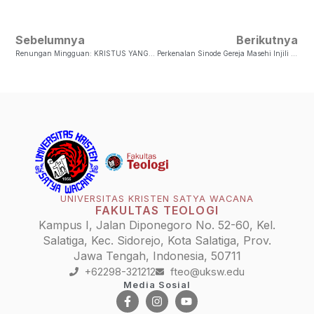
Sebelumnya
Berikutnya
Renungan Mingguan: KRISTUS YANG BANGKIT ADALAH HARTA DALAM BEJANA
Perkenalan Sinode Gereja Masehi Injili Di Timor (GMIT)
UNIVERSITAS KRISTEN SATYA WACANA
FAKULTAS TEOLOGI
Kampus I, Jalan Diponegoro No. 52-60, Kel.
Salatiga, Kec. Sidorejo, Kota Salatiga, Prov.
Jawa Tengah, Indonesia, 50711
+62298-321212
fteo@uksw.edu
Media Sosial