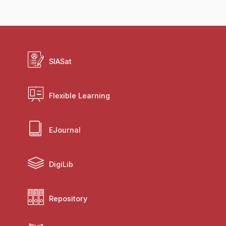
SIASat
Flexible Learning
EJournal
DigiLib
Repository