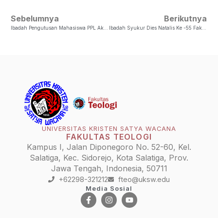
Sebelumnya
Berikutnya
Ibadah Pengutusan Mahasiswa PPL Akhir 2024: To God Be The Glory
Ibadah Syukur Dies Natalis Ke -55 Fakultas Teologi UKSW
UNIVERSITAS KRISTEN SATYA WACANA
FAKULTAS TEOLOGI
Kampus I, Jalan Diponegoro No. 52-60, Kel.
Salatiga, Kec. Sidorejo, Kota Salatiga, Prov.
Jawa Tengah, Indonesia, 50711
+62298-321212
fteo@uksw.edu
Media Sosial