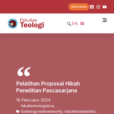
PENDAFTARAN
EN
ID
Pelatihan Proposal Hibah
Penelitian Pascasarjana
16 February 2024
fakultasteologiuksw
,
fosteringcreativeminority
,
nisbahimandanilmu
,