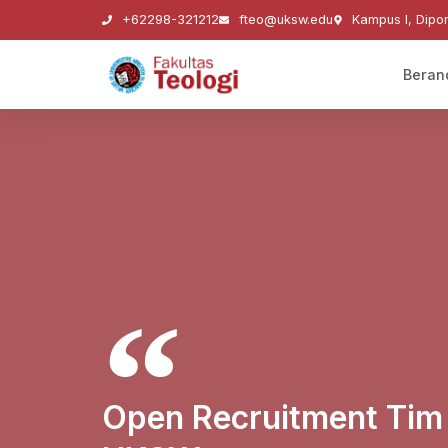
+62298-321212
fteo@uksw.edu
Kampus I, Dipo
Beran
Open Recruitment Tim