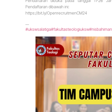
Pendaftaran dibuka pada tanggal 11-26 Ja
Pendaftaran dibawah ini:
https://bit.ly/OpenrecruitmenCM24
__
#ukswsalatiga
#fakultasteologiuksw
#nisbahiman