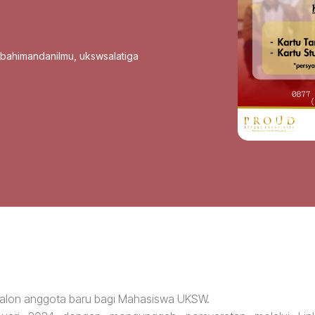
sbahimandanilmu
,
ukswsalatiga
alon anggota baru bagi Mahasiswa UKSW.