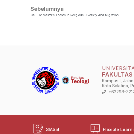
Sebelumnya
Call For Master’s Theses In Religious Diversity And Migration
UNIVERSIT
FAKULTAS
Kampus I, Jalan
Kota Salatiga, 
+62298-321
SIASat
Flexible Learn