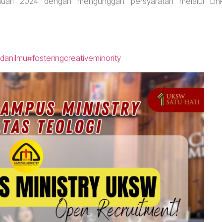
nuari 2024 dengan mengunggah persyaratan melalui Lin
danilmu
#fosteringcreativeminority