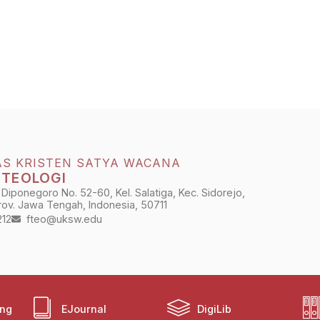
AS KRISTEN SATYA WACANA
 TEOLOGI
 Diponegoro No. 52-60, Kel. Salatiga, Kec. Sidorejo,
Prov. Jawa Tengah, Indonesia, 50711
212
fteo@uksw.edu
ing
EJournal
DigiLib