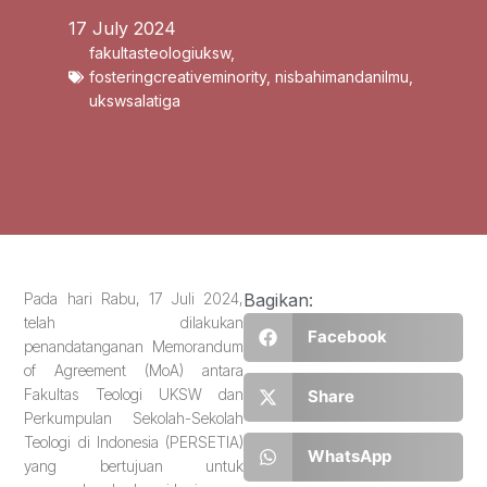
17 July 2024
fakultasteologiuksw
,
fosteringcreativeminority
,
nisbahimandanilmu
,
ukswsalatiga
Pada hari Rabu, 17 Juli 2024,
Bagikan:
telah dilakukan
Facebook
penandatanganan Memorandum
of Agreement (MoA) antara
Fakultas Teologi UKSW dan
Share
Perkumpulan Sekolah-Sekolah
Teologi di Indonesia (PERSETIA)
WhatsApp
yang bertujuan untuk