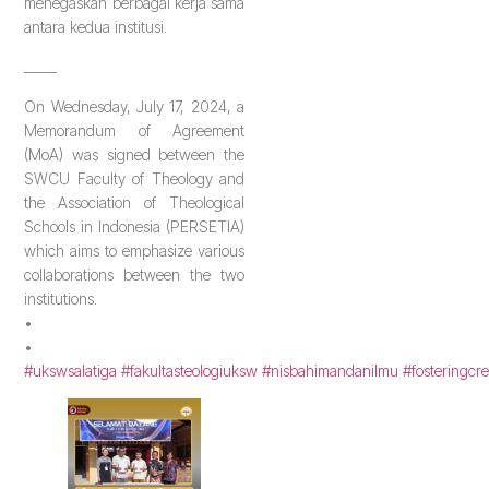
menegaskan berbagai kerja sama
antara kedua institusi.
_____
On Wednesday, July 17, 2024, a
Memorandum of Agreement
(MoA) was signed between the
SWCU Faculty of Theology and
the Association of Theological
Schools in Indonesia (PERSETIA)
which aims to emphasize various
collaborations between the two
institutions.
•
•
#ukswsalatiga
#fakultasteologiuksw
#nisbahimandanilmu
#fosteringcre