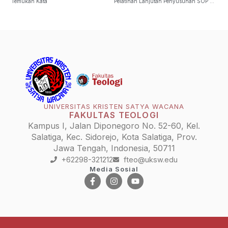
Temukan Kata
Pelatihan Lanjutan Penyusunan SOP PPKS: Preventing Sexual Exploitation, Abuse, And Harassment (PSEAH) Policy
UNIVERSITAS KRISTEN SATYA WACANA
FAKULTAS TEOLOGI
Kampus I, Jalan Diponegoro No. 52-60, Kel.
Salatiga, Kec. Sidorejo, Kota Salatiga, Prov.
Jawa Tengah, Indonesia, 50711
+62298-321212
fteo@uksw.edu
Media Sosial