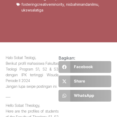
fosteringcreativeminority
,
nisbahimandanilmu
,
ukswsalatiga
Halo Sobat Teologi,
Bagikan:
Berikut profil mahasiswa Fakultas
Facebook
Teologi Program S1, S2 & S3
dengan IPK tertinggi Wisuda
Periode II 2024
Share
Jangan lupa swipe postingan ini.
WhatsApp
___
Hello Sobat Theology,
Here are the profiles of students
of the Faculty of Theology S1, S2