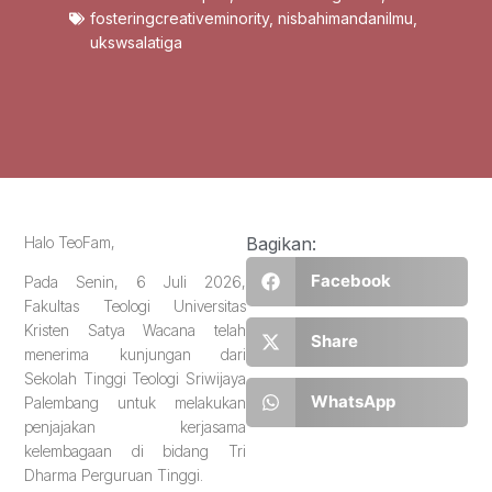
fosteringcreativeminority
,
nisbahimandanilmu
,
ukswsalatiga
Halo TeoFam,
Bagikan:
Facebook
Pada Senin, 6 Juli 2026,
Fakultas Teologi Universitas
Kristen Satya Wacana telah
Share
menerima kunjungan dari
Sekolah Tinggi Teologi Sriwijaya
WhatsApp
Palembang untuk melakukan
penjajakan kerjasama
kelembagaan di bidang Tri
Dharma Perguruan Tinggi.