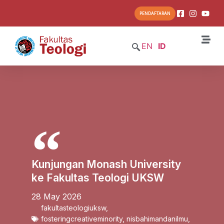
PENDAFTARAN
EN
ID
Kunjungan Monash University
ke Fakultas Teologi UKSW
28 May 2026
fakultasteologiuksw
,
fosteringcreativeminority
,
nisbahimandanilmu
,