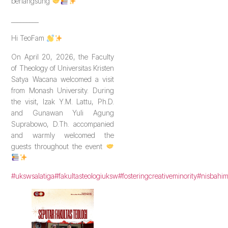
berlangsung
_________
Hi TeoFam
On April 20, 2026, the Faculty
of Theology of Universitas Kristen
Satya Wacana welcomed a visit
from Monash University. During
the visit, Izak Y.M. Lattu, Ph.D.
and Gunawan Yuli Agung
Suprabowo, D.Th. accompanied
and warmly welcomed the
guests throughout the event
#ukswsalatiga
#fakultasteologiuksw
#fosteringcreativeminority
#nisbahi