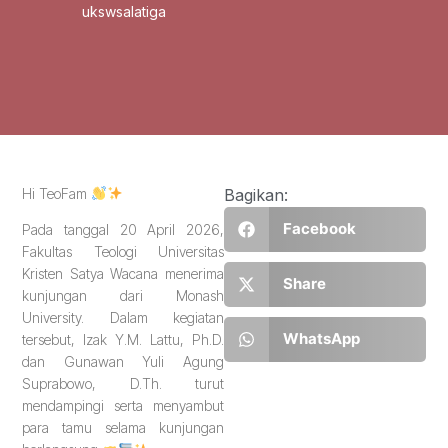
ukswsalatiga
Hi TeoFam
Bagikan:
Facebook
Pada tanggal 20 April 2026,
Fakultas Teologi Universitas
Kristen Satya Wacana menerima
Share
kunjungan dari Monash
University. Dalam kegiatan
WhatsApp
tersebut, Izak Y.M. Lattu, Ph.D.
dan Gunawan Yuli Agung
Suprabowo, D.Th. turut
mendampingi serta menyambut
para tamu selama kunjungan