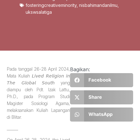
fosteringcreativeminority
,
nisbahimandanilmu
,
ukswsalatiga
Pada tanggal 26-28 April 2024,
Bagikan:
Mata Kuliah 𝘓𝘪𝘷𝘦𝘥 𝘙𝘦𝘭𝘪𝘨𝘪𝘰𝘯 𝘪𝘯
Facebook
𝘛𝘩𝘦 𝘎𝘭𝘰𝘣𝘢𝘭 𝘚𝘰𝘶𝘵𝘩 yang
diampu oleh Pdt. Izak Lattu,
Ph.D., pada Program Studi
Share
Magister Sosiologi Agama,
melaksanakan Kuliah Lapangan
WhatsApp
di Blitar.
______
On April 26-28, 2024, the Lived