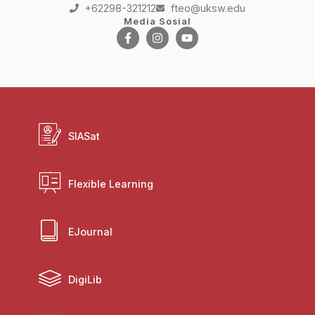
+62298-321212
fteo@uksw.edu
Media Sosial
SIASat
Flexible Learning
EJournal
DigiLib