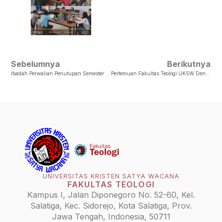
Sebelumnya
Berikutnya
Ibadah Perwalian Penutupan Semester Antara 2023-2024 Perwalian Pdt. TM Ebenheser Lalenoh, MA, Ph.D
Pertemuan Fakultas Teologi UKSW Dengan BPMSW GKI SW Jateng
UNIVERSITAS KRISTEN SATYA WACANA
FAKULTAS TEOLOGI
Kampus I, Jalan Diponegoro No. 52-60, Kel.
Salatiga, Kec. Sidorejo, Kota Salatiga, Prov.
Jawa Tengah, Indonesia, 50711