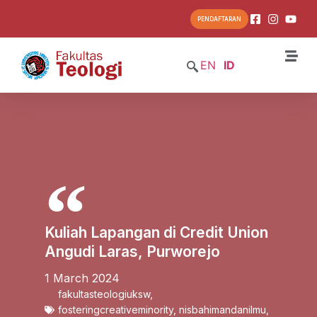
PENDAFTARAN
EN
ID
Kuliah Lapangan di Credit Union
Angudi Laras, Purworejo
1 March 2024
fakultasteologiuksw
,
fosteringcreativeminority
,
nisbahimandanilmu
,