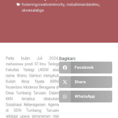
fosteringcreativeminority
,
nisbahimandanilmu
,
ukswsalatiga
Pada bulan Juli 2024,
Bagikan:
mahasiswa prodi S1 Ilmu Teologi
Facebook
Fakultas Teologi UKSW atas
nama Wisnu Sianturi mengikuti
Kuliah Kerja Nyata (KKN)
Share
Nusantara Moderasi Beragama di
Desa Tumbang Tarusan. Dalam
WhatsApp
KKN tersebut dilakukan
Sosialisasi Keberagaman Agama
di SDN Tumbang Tarusan
sebagai upaya penanaman nilai