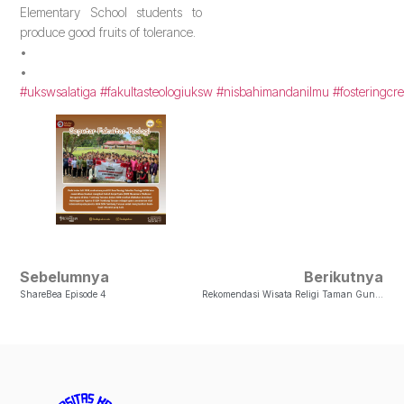
Elementary School students to
produce good fruits of tolerance.
•
•
#ukswsalatiga
#fakultasteologiuksw
#nisbahimandanilmu
#fosteringcre
Sebelumnya
Berikutnya
ShareBea Episode 4
Rekomendasi Wisata Religi Taman Gunung Sari