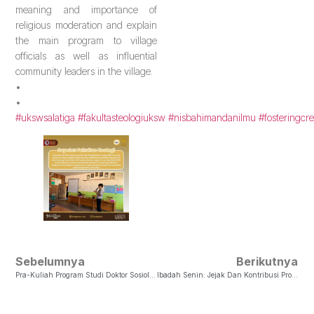
meaning and importance of
religious moderation and explain
the main program to village
officials as well as influential
community leaders in the village.
•
•
#ukswsalatiga
#fakultasteologiuksw
#nisbahimandanilmu
#fosteringcre
Sebelumnya
Berikutnya
Pra-Kuliah Program Studi Doktor Sosiologi Agama (DSA)
Ibadah Senin: Jejak Dan Kontribusi Probowinoto Bagi Tanah Air