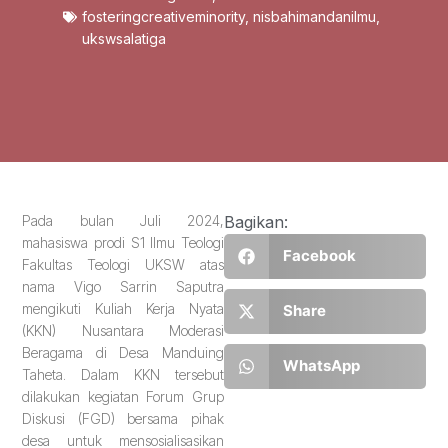
fosteringcreativeminority
,
nisbahimandanilmu
,
ukswsalatiga
Pada bulan Juli 2024,
Bagikan:
mahasiswa prodi S1 Ilmu Teologi
Facebook
Fakultas Teologi UKSW atas
nama Vigo Sarrin Saputra
mengikuti Kuliah Kerja Nyata
Share
(KKN) Nusantara Moderasi
Beragama di Desa Manduing
WhatsApp
Taheta. Dalam KKN tersebut
dilakukan kegiatan Forum Grup
Diskusi (FGD) bersama pihak
desa untuk mensosialisasikan