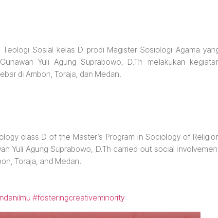
 Teologi Sosial kelas D prodi Magister Sosiologi Agama yan
. Gunawan Yuli Agung Suprabowo, D.Th melakukan kegiata
sebar di Ambon, Toraja, dan Medan.
ology class D of the Master’s Program in Sociology of Religio
wan Yuli Agung Suprabowo, D.Th carried out social involvemen
mbon, Toraja, and Medan.
ndanilmu
#fosteringcreativeminority