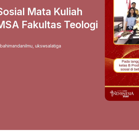
Sosial Mata Kuliah
 MSA Fakultas Teologi
sbahimandanilmu
,
ukswsalatiga