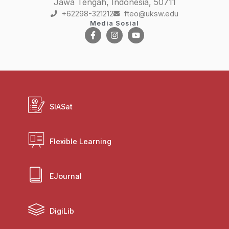
Jawa Tengah, Indonesia, 50711
+62298-321212
fteo@uksw.edu
Media Sosial
SIASat
Flexible Learning
EJournal
DigiLib