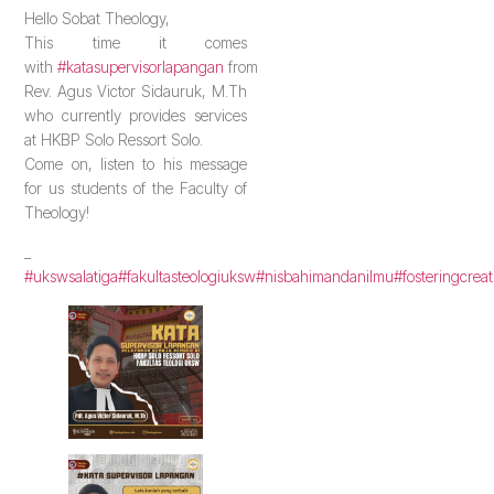
Hello Sobat Theology,
This time it comes
with
#katasupervisorlapangan
from
Rev. Agus Victor Sidauruk, M.Th
who currently provides services
at HKBP Solo Ressort Solo.
Come on, listen to his message
for us students of the Faculty of
Theology!
_
#ukswsalatiga
#fakultasteologiuksw
#nisbahimandanilmu
#fosteringcreat