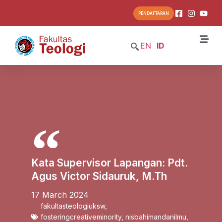
PENDAFTARAN
EN
ID
Kata Supervisor Lapangan: Pdt.
Agus Victor Sidauruk, M.Th
17 March 2024
fakultasteologiuksw
,
fosteringcreativeminority
,
nisbahimandanilmu
,