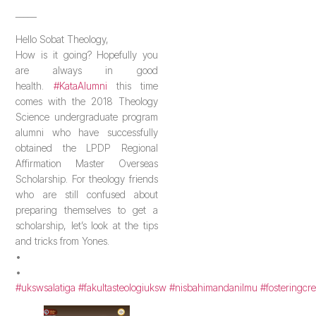
_____
Hello Sobat Theology,
How is it going? Hopefully you
are always in good
health.
#KataAlumni
this time
comes with the 2018 Theology
Science undergraduate program
alumni who have successfully
obtained the LPDP Regional
Affirmation Master Overseas
Scholarship. For theology friends
who are still confused about
preparing themselves to get a
scholarship, let’s look at the tips
and tricks from Yones.
•
•
#ukswsalatiga
#fakultasteologiuksw
#nisbahimandanilmu
#fosteringcre