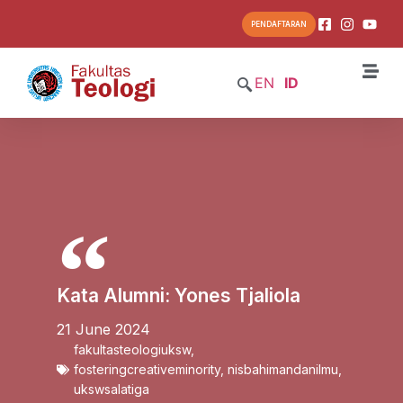
PENDAFTARAN
EN
ID
Kata Alumni: Yones Tjaliola
21 June 2024
fakultasteologiuksw
,
fosteringcreativeminority
,
nisbahimandanilmu
,
ukswsalatiga