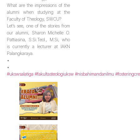
What are the impressions of the
alumni when studying at the
Faculty of Theology, SWCU?
Let’s see, one of the stories from
our alumni, Sharon Michelle O.
Pattiasina, S.Si.Teol., M.Si, who
is currently a lecturer at IAKN
Palangkaraya.
•
•
#ukswsalatiga
#fakultasteologiuksw
#nisbahimandanilmu
#fosteringcre