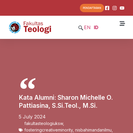
PENDAFTARAN
EN
ID
Kata Alumni: Sharon Michelle O.
Pattiasina, S.Si.Teol., M.Si.
5 July 2024
fakultasteologiuksw
,
fosteringcreativeminority
,
nisbahimandanilmu
,