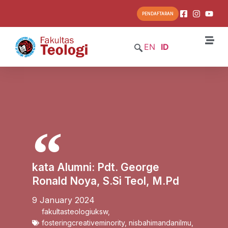
PENDAFTARAN
EN
ID
kata Alumni: Pdt. George
Ronald Noya, S.Si Teol, M.Pd
9 January 2024
fakultasteologiuksw
,
fosteringcreativeminority
,
nisbahimandanilmu
,