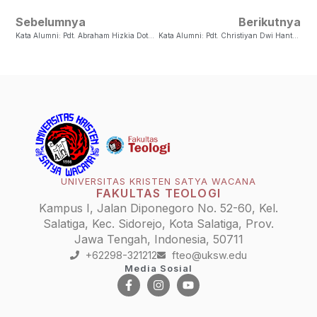
Sebelumnya
Berikutnya
Kata Alumni: Pdt. Abraham Hizkia Dotulong S.Si-Teol
Kata Alumni: Pdt. Christiyan Dwi Hantari, S.Si.(Teol)
UNIVERSITAS KRISTEN SATYA WACANA
FAKULTAS TEOLOGI
Kampus I, Jalan Diponegoro No. 52-60, Kel.
Salatiga, Kec. Sidorejo, Kota Salatiga, Prov.
Jawa Tengah, Indonesia, 50711
+62298-321212
fteo@uksw.edu
Media Sosial