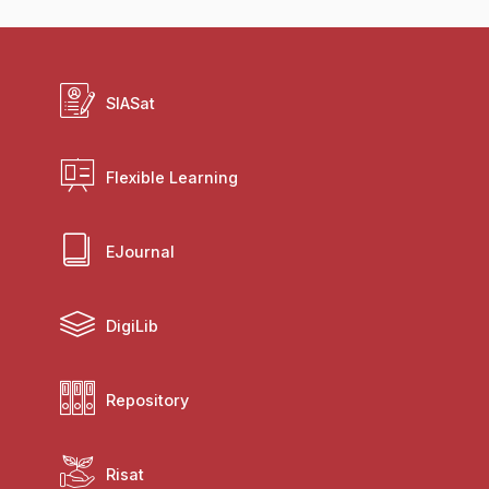
SIASat
Flexible Learning
EJournal
DigiLib
Repository
Risat