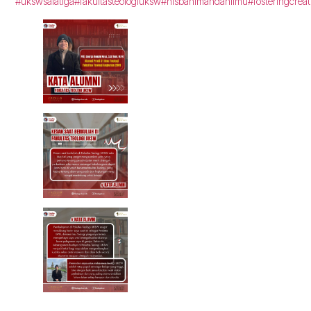
#ukswsalatiga
#fakultasteologiuksw
#nisbahimandanilmu
#fosteringcreat