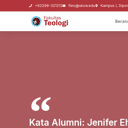
+62298-321212
fteo@uksw.edu
Kampus I, Dipo
Beran
Kata Alumni: Jenifer Eh