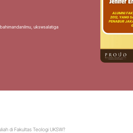
sbahimandanilmu
,
ukswsalatiga
liah di Fakultas Teologi UKSW?