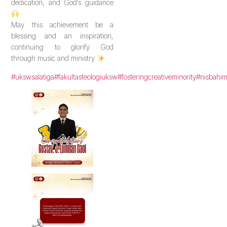
dedication, and God’s guidance
May this achievement be a
blessing and an inspiration,
continuing to glorify God
through music and ministry
#ukswsalatiga
#fakultasteologiuksw
#fosteringcreativeminority
#nisbahi