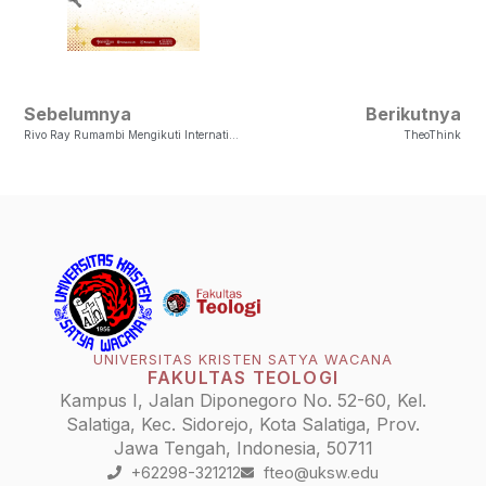
Sebelumnya
Berikutnya
Rivo Ray Rumambi Mengikuti International Semester Program Di Protestant University Of Applied Sciences Bochum, Rheinland-Westfalen-Lippe, Jerman
TheoThink
UNIVERSITAS KRISTEN SATYA WACANA
FAKULTAS TEOLOGI
Kampus I, Jalan Diponegoro No. 52-60, Kel.
Salatiga, Kec. Sidorejo, Kota Salatiga, Prov.
Jawa Tengah, Indonesia, 50711
+62298-321212
fteo@uksw.edu