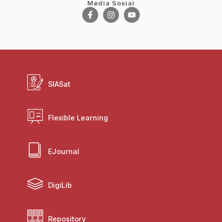
Media Sosial
SIASat
Flexible Learning
EJournal
DigiLib
Repository