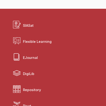
SIASat
Flexible Learning
EJournal
DigiLib
Repository
Risat