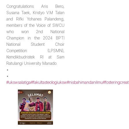
Congratulations Aris Bero,
Susana Taek, Kristyo V.M Talan
and Rifki Yohanes Palandeng,
members of the Voice of SWCU
who won 2nd National
Champion in the 2024 BPTI
National Student Choir
Competition (LPSMN),
Kemdikbudristek RI at Sam
Ratulangi University Manado.
•
•
#ukswsalatiga
#fakultasteologiuksw
#nisbahimandanilmu
#fosteringcreat