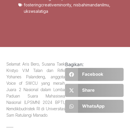
fosteringcreativeminority
,
nisbahimandanilmu
,
ukswsalatiga
Selamat Aris Bero, Susana Taek
Bagikan:
Kristyo V.M Talan dan Rifki
Facebook
Yohanes Palandeng, anggota
Voice of SWCU yang meraih
Juara 2 Nasional dalam Lomba
Share
Paduan Suara Mahasiswa
Nasional (LPSMN) 2024 BPTI,
WhatsApp
Kemdikbudristek RI di Universitas
Sam Ratulangi Manado.
____