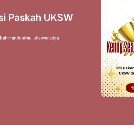
asi Paskah UKSW
sbahimandanilmu
,
ukswsalatiga