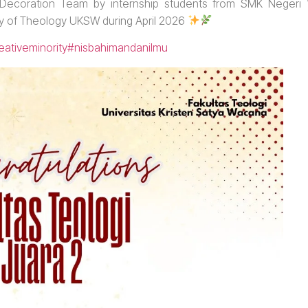
 Decoration Team by internship students from SMK Negeri 
lty of Theology UKSW during April 2026
eativeminority
#nisbahimandanilmu