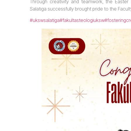
Through creativity and teamwork, the Easter
Salatiga successfully brought pride to the Facu
#ukswsalatiga
#fakultasteologiuksw
#fosteringcr