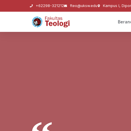
+62298-321212
fteo@uksw.edu
Kampus I, Dipo
Beran