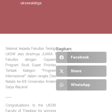
ukswsalatiga
Selamat kepada Fakultas Teologi
Bagikan:
UKSW atas diraihnya JUARA 1
Facebook
Fakultas dengan Capaian
Program Studi Super Prioritas
Terbaik Kategori “Program
Share
Internasional” dalam rangka Dies
Natalis ke-69 Universitas Kristen
WhatsApp
Satya Wacana!
____
Congratulations to the UKSW
Faculty of Theology for winning