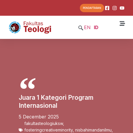
PENDAFTARAN
EN
ID
Juara 1 Kategori Program
Internasional
5 December 2025
fakultasteologiuksw
,
fosteringcreativeminority
,
nisbahimandanilmu
,