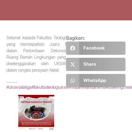
Selamat kepada Fakultas Teologi
Bagikan:
yang mendapatkan Juara 1
Facebook
dalam Perlombaan Dekorasi
Ruang Ramah Lingkungan yang
diselenggarakan oleh UKSW
Share
dalam rangka perayaan Natal.
WhatsApp
______
#ukswsalatiga
#fakultasteologiuksw
#nisbahimandanilmu
#fosteringcrea