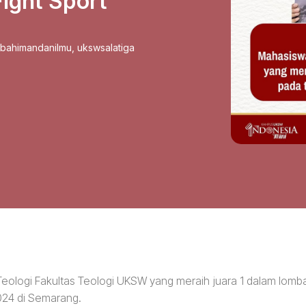
ight Sport
sbahimandanilmu
,
ukswsalatiga
Teologi Fakultas Teologi UKSW yang meraih juara 1 dalam lomb
024 di Semarang.