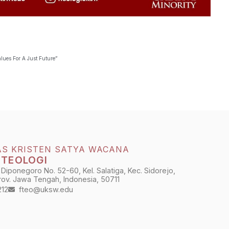
lues For A Just Future”
AS KRISTEN SATYA WACANA
 TEOLOGI
 Diponegoro No. 52-60, Kel. Salatiga, Kec. Sidorejo,
Prov. Jawa Tengah, Indonesia, 50711
212
fteo@uksw.edu