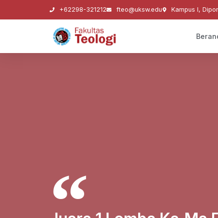
+62298-321212
fteo@uksw.edu
Kampus I, Dipo
Beran