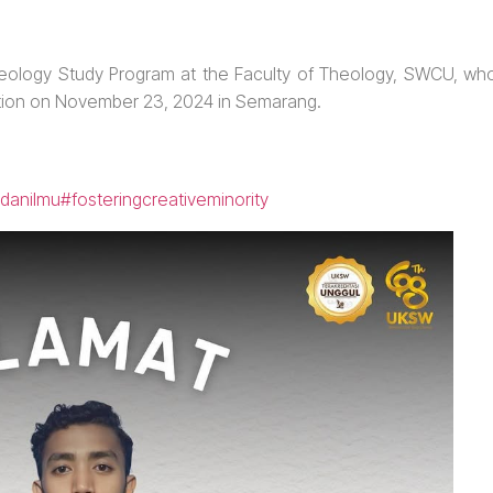
heology Study Program at the Faculty of Theology, SWCU, wh
tition on November 23, 2024 in Semarang.
danilmu
#fosteringcreativeminority