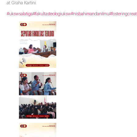
at Graha Kartini.
#ukswsalatiga
#fakultasteologiuksw
#nisbahimandanilmu
#fosteringcreat