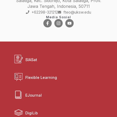
Salatiga, Kec. Sidorejo, Kota Salatiga, Prov.
Jawa Tengah, Indonesia, 50711
+62298-321212
fteo@uksw.edu
Media Sosial
SIASat
Flexible Learning
EJournal
DigiLib