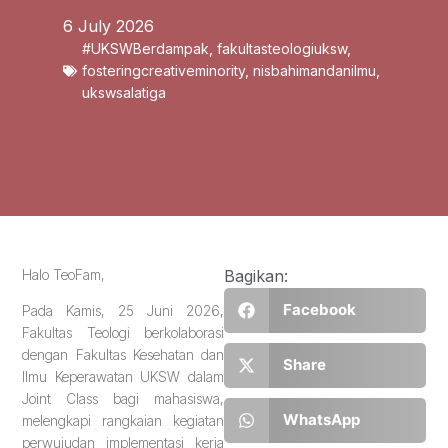
6 July 2026
#UKSWBerdampak
,
fakultasteologiuksw
,
fosteringcreativeminority
,
nisbahimandanilmu
,
ukswsalatiga
Halo TeoFam,
Bagikan:
Facebook
Pada Kamis, 25 Juni 2026,
Fakultas Teologi berkolaborasi
dengan Fakultas Kesehatan dan
Share
Ilmu Keperawatan UKSW dalam
Joint Class bagi mahasiswa,
WhatsApp
melengkapi rangkaian kegiatan
perwujudan implementasi kerja