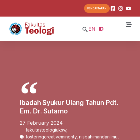
PENDAFTARAN
EN
ID
Ibadah Syukur Ulang Tahun Pdt.
Em. Dr. Sutarno
27 February 2024
fakultasteologiuksw
,
fosteringcreativeminority
,
nisbahimandanilmu
,