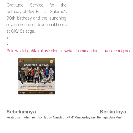
Gratitude Service for the
birthday of Rev. Em. Dr. Sutarno’s
90th birthday and the launching
of a collection of devotional books
at GKJ Salatiga.
•
•
#ukswsalatiga
#fakultasteologiuksw
#nisbahimandanilmu
#fosteringcreat
Sebelumnya
Berikutnya
Pentabisan Pdm. Yemiko Happy Nandatama, S.Si-Teol.,
PKM: Pemberdayaan Remaja Dan Pemuda Terhadap Potensi Diri Dan Penggunaan Media Sosial Sebagai Personal Branding