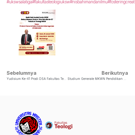
#ukswsalatiga
#fakultasteologiuksw
#nisbahimandanilmu
#fosteringcreat
Sebelumnya
Berikutnya
Yudisium Ke-41 Prodi DSA Fakultas Teologi UKSW: Dr. Marthinus Ngabalin
Studium Generale MKWN Pendidikan Agama (Kristen): Kepemimpinan Di Tengah Praktek Toleransi Di Indonesia