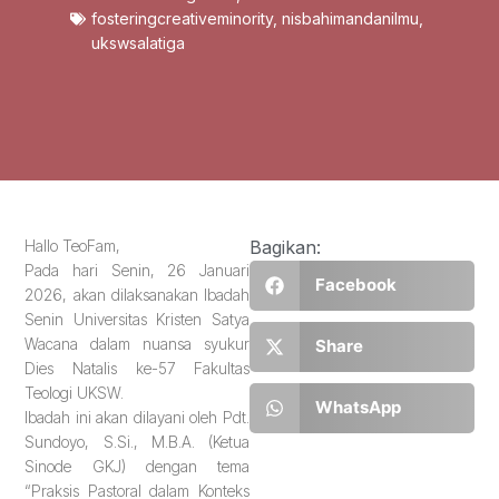
fosteringcreativeminority
,
nisbahimandanilmu
,
ukswsalatiga
Hallo TeoFam,
Bagikan:
Pada hari Senin, 26 Januari
Facebook
2026, akan dilaksanakan Ibadah
Senin Universitas Kristen Satya
Wacana dalam nuansa syukur
Share
Dies Natalis ke-57 Fakultas
Teologi UKSW.
WhatsApp
Ibadah ini akan dilayani oleh Pdt.
Sundoyo, S.Si., M.B.A. (Ketua
Sinode GKJ) dengan tema
“Praksis Pastoral dalam Konteks