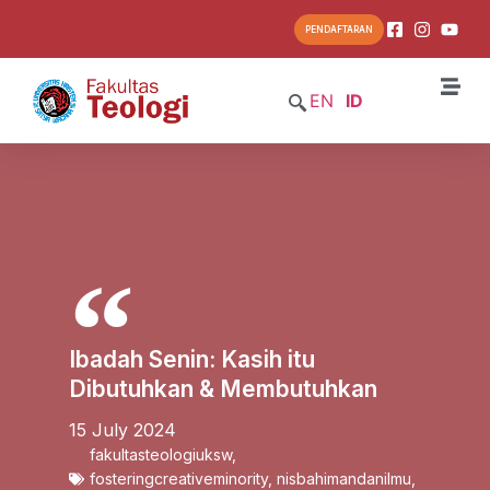
PENDAFTARAN
EN
ID
Ibadah Senin: Kasih itu
Dibutuhkan & Membutuhkan
15 July 2024
fakultasteologiuksw
,
fosteringcreativeminority
,
nisbahimandanilmu
,