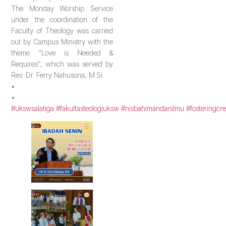
The Monday Worship Service
under the coordination of the
Faculty of Theology was carried
out by Campus Ministry with the
theme “Love is Needed &
Requires”, which was served by
Rev. Dr. Ferry Nahusona, M.Si.
•
•
#ukswsalatiga
#fakultasteologiuksw
#nisbahimandanilmu
#fosteringcre