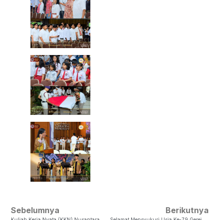
Sebelumnya
Berikutnya
Kuliah Kerja Nyata (KKN) Nusantara Moderasi Beragama Di Desa Manduing Taheta
Selamat Mensyukuri Usia Ke-79 Gereja Kristen Indonesia Sinode Wilayah Jawa Tengah