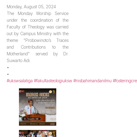
Monday, August 05, 2024
The Monday Worship Service
under the coordination of the
Faculty of Theology was carried
out by Campus Ministry with the
theme “Probowinoto’s Traces
and Contributions to the
Motherland” served by Dr.
Suwarto Adi.
•
•
#ukswsalatiga
#fakultasteologiuksw
#nisbahimandanilmu
#fosteringcre