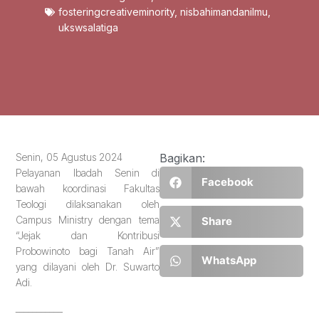
fosteringcreativeminority
,
nisbahimandanilmu
,
ukswsalatiga
Senin, 05 Agustus 2024
Bagikan:
Pelayanan Ibadah Senin di
Facebook
bawah koordinasi Fakultas
Teologi dilaksanakan oleh
Campus Ministry dengan tema
Share
“Jejak dan Kontribusi
Probowinoto bagi Tanah Air”
WhatsApp
yang dilayani oleh Dr. Suwarto
Adi.
___________