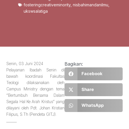
fosteringcreativeminority
,
nisbahimandanilmu
,
ukswsalatiga
Senin, 03 Juni 2024
Bagikan:
Pelayanan Ibadah Senin di
Facebook
bawah koordinasi Fakultas
Teologi dilaksanakan oleh
Campus Ministry dengan tema
Share
“Bertumbuh Bersama Dalam
Segala Hal Ke Arah Kristus” yang
WhatsApp
dilayani oleh Pdt. Johan Kristian
Filipus, S.Th (Pendeta GITJ).
______