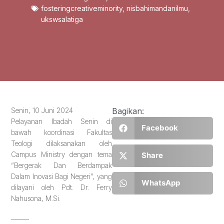
fosteringcreativeminority
,
nisbahimandanilmu
,
ukswsalatiga
Senin, 10 Juni 2024
Bagikan:
Pelayanan Ibadah Senin di
Facebook
bawah koordinasi Fakultas
Teologi dilaksanakan oleh
Campus Ministry dengan tema
Share
“Bergerak Dan Berdampak
Dalam Inovasi Bagi Negeri”, yang
WhatsApp
dilayani oleh Pdt. Dr. Ferry
Nahusona, M.Si.
______