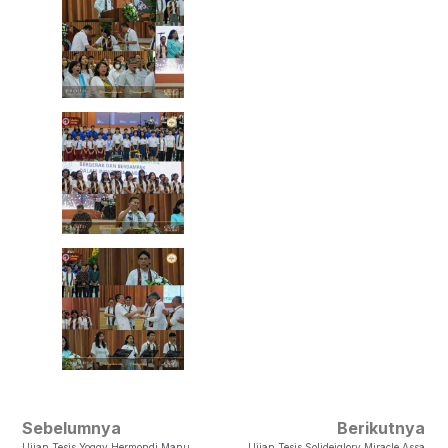
Sebelumnya
Berikutnya
Ujian Tesis Yoggy Hermondi Manu
Ujian Tesis Solideiglory Miracle Assa