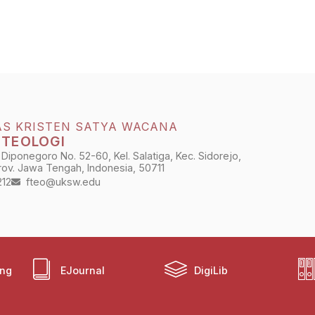
AS KRISTEN SATYA WACANA
 TEOLOGI
 Diponegoro No. 52-60, Kel. Salatiga, Kec. Sidorejo,
Prov. Jawa Tengah, Indonesia, 50711
212
fteo@uksw.edu
ing
EJournal
DigiLib