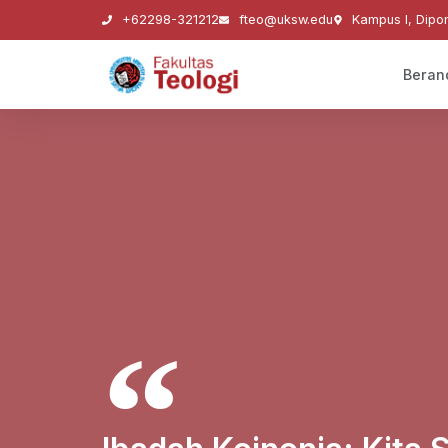
+62298-321212
fteo@uksw.edu
Kampus I, Dipo
Beran