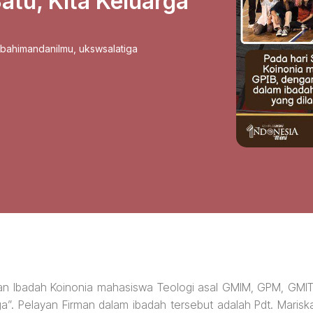
atu, Kita Keluarga
sbahimandanilmu
,
ukswsalatiga
kan Ibadah Koinonia mahasiswa Teologi asal GMIM, GPM, GMIT
ga”. Pelayan Firman dalam ibadah tersebut adalah Pdt. Marisk