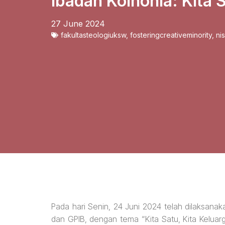
Ibadah Koinonia: Kita S
27 June 2024
fakultasteologiuksw
,
fosteringcreativeminority
,
ni
Pada hari Senin, 24 Juni 2024 telah dilaksana
dan GPIB, dengan tema “Kita Satu, Kita Keluar