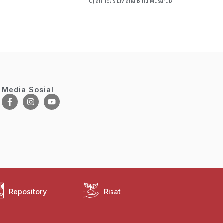
Ujian Tesis Liviana Binti Musarub
Media Sosial
Repository
Risat