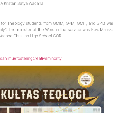
A Kristen Satya Wacana.
e for Theology students from GMIM, GPM, GMIT, and GPIB wa
ly”. The minister of the Word in the service was Rev. Marisk
Wacana Christian High School GOR.
danilmu
#fosteringcreativeminority