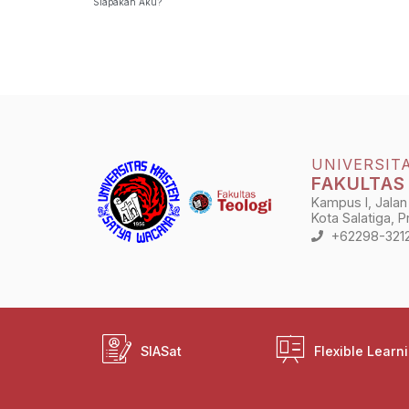
Siapakah Aku?
UNIVERSIT
FAKULTAS
Kampus I, Jalan
Kota Salatiga, 
+62298-321
SIASat
Flexible Learn