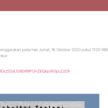
elenggarakan pada hari Jumat, 16 Oktober 2020 pukul 11:00 WIB
ikut:
d=REkzS0dUSXBXRllPOHZ6QkpsRGpuZz09