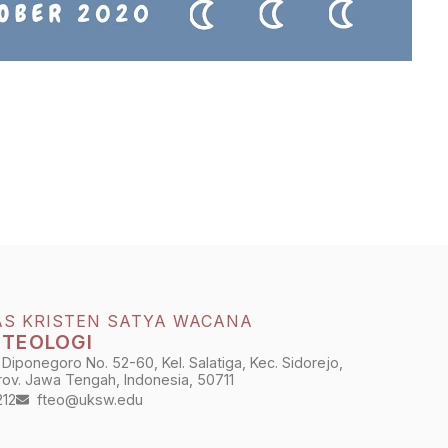
AS KRISTEN SATYA WACANA
 TEOLOGI
 Diponegoro No. 52-60, Kel. Salatiga, Kec. Sidorejo,
Prov. Jawa Tengah, Indonesia, 50711
212
fteo@uksw.edu