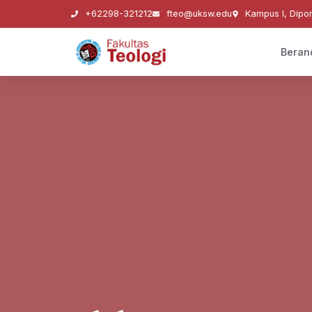
+62298-321212
fteo@uksw.edu
Kampus I, Dipo
Beran