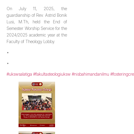
On July 11, 2025, the
guardianship of Rev. Astrid Bonik
Lusi, M.Th, held the End of
Semester Worship Service for the
2024/2025 academic year at the
Faculty of Theology Lobby.
•
•
#ukswsalatiga
#fakultasteologiuksw
#nisbahimandanilmu
#fosteringcre