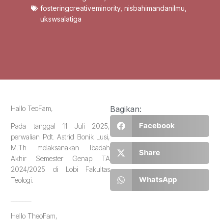
fosteringcreativeminority
,
nisbahimandanilmu
,
ukswsalatiga
Hallo TeoFam,
Bagikan:
Facebook
Pada tanggal 11 Juli 2025,
perwalian Pdt. Astrid Bonik Lusi,
M.Th melaksanakan Ibadah
Share
Akhir Semester Genap TA
2024/2025 di Lobi Fakultas
WhatsApp
Teologi.
_______
Hello TheoFam,