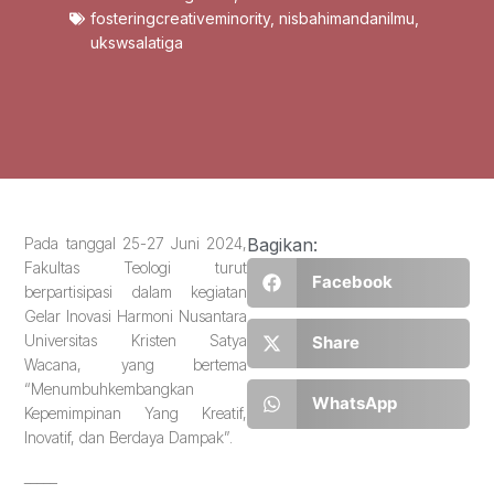
fosteringcreativeminority
,
nisbahimandanilmu
,
ukswsalatiga
Pada tanggal 25-27 Juni 2024,
Bagikan:
Fakultas Teologi turut
Facebook
berpartisipasi dalam kegiatan
Gelar Inovasi Harmoni Nusantara
Universitas Kristen Satya
Share
Wacana, yang bertema
“Menumbuhkembangkan
WhatsApp
Kepemimpinan Yang Kreatif,
Inovatif, dan Berdaya Dampak”.
_____