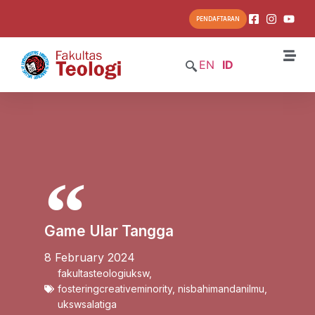
PENDAFTARAN
EN
ID
Game Ular Tangga
8 February 2024
fakultasteologiuksw
,
fosteringcreativeminority
,
nisbahimandanilmu
,
ukswsalatiga