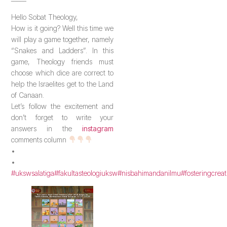
Hello Sobat Theology,
How is it going? Well this time we
will play a game together, namely
“Snakes and Ladders”. In this
game, Theology friends must
choose which dice are correct to
help the Israelites get to the Land
of Canaan.
Let’s follow the excitement and
don’t forget to write your
answers in the
instagram
comments column
•
•
#ukswsalatiga
#fakultasteologiuksw
#nisbahimandanilmu
#fosteringcreat