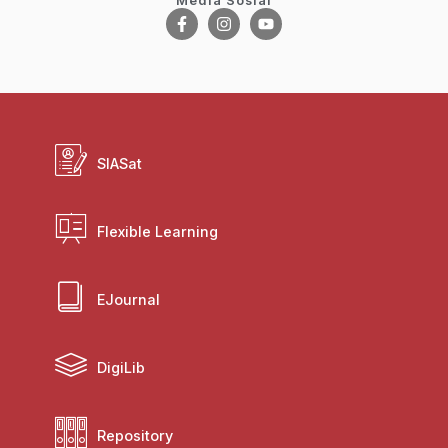
Media Sosial
SIASat
Flexible Learning
EJournal
DigiLib
Repository