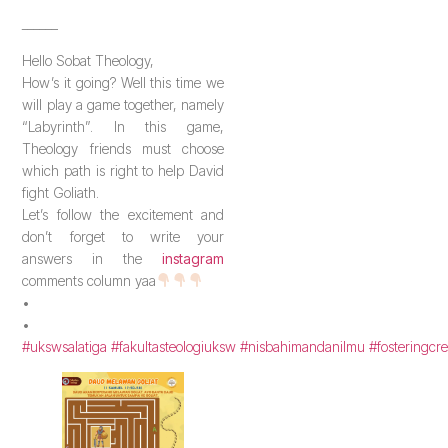
______
Hello Sobat Theology,
How’s it going? Well this time we
will play a game together, namely
“Labyrinth”. In this game,
Theology friends must choose
which path is right to help David
fight Goliath.
Let’s follow the excitement and
don’t forget to write your
answers in the
instagram
comments column yaa
•
•
#ukswsalatiga
#fakultasteologiuksw
#nisbahimandanilmu
#fosteringcre