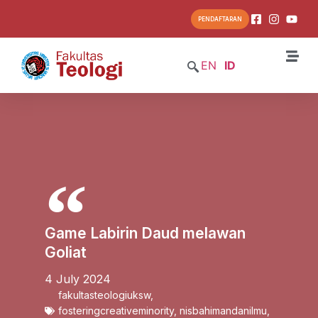
PENDAFTARAN
EN
ID
Game Labirin Daud melawan
Goliat
4 July 2024
fakultasteologiuksw
,
fosteringcreativeminority
,
nisbahimandanilmu
,