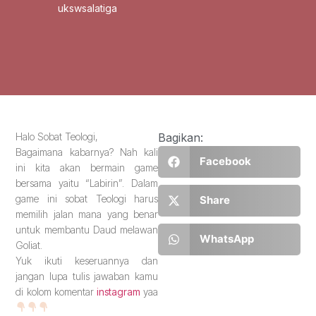
ukswsalatiga
Halo Sobat Teologi,
Bagikan:
Bagaimana kabarnya? Nah kali
Facebook
ini kita akan bermain game
bersama yaitu “Labirin”. Dalam
game ini sobat Teologi harus
Share
memilih jalan mana yang benar
untuk membantu Daud melawan
WhatsApp
Goliat.
Yuk ikuti keseruannya dan
jangan lupa tulis jawaban kamu
di kolom komentar
instagram
yaa