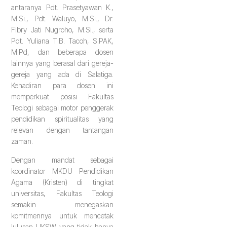
antaranya Pdt. Prasetyawan K.,
M.Si., Pdt. Waluyo, M.Si., Dr.
Fibry Jati Nugroho, M.Si., serta
Pdt. Yuliana T.B. Tacoh, S.PAK,
M.Pd, dan beberapa dosen
lainnya yang berasal dari gereja-
gereja yang ada di Salatiga.
Kehadiran para dosen ini
memperkuat posisi Fakultas
Teologi sebagai motor penggerak
pendidikan spiritualitas yang
relevan dengan tantangan
zaman.
Dengan mandat sebagai
koordinator MKDU Pendidikan
Agama (Kristen) di tingkat
universitas, Fakultas Teologi
semakin menegaskan
komitmennya untuk mencetak
lulusan UKSW yang tidak hanya