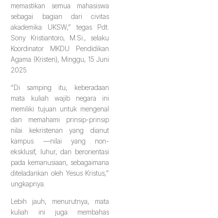
memastikan semua mahasiswa
sebagai bagian dari civitas
akademika UKSW,” tegas Pdt.
Sony Kristiantoro, M.Si., selaku
Koordinator MKDU Pendidikan
Agama (Kristen), Minggu, 15 Juni
2025.
“Di samping itu, keberadaan
mata kuliah wajib negara ini
memiliki tujuan untuk mengenal
dan memahami prinsip-prinsip
nilai kekristenan yang dianut
kampus —nilai yang non-
eksklusif, luhur, dan berorientasi
pada kemanusiaan, sebagaimana
diteladankan oleh Yesus Kristus,”
ungkapnya.
Lebih jauh, menurutnya, mata
kuliah ini juga membahas